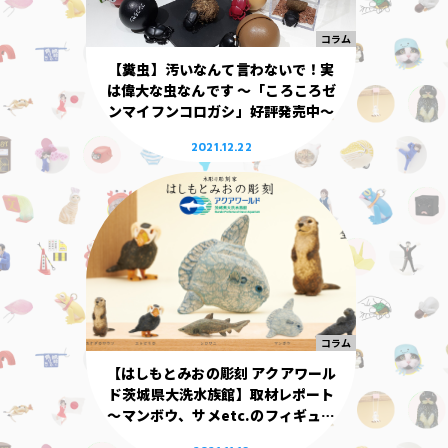
コラム
【糞虫】汚いなんて言わないで！実
は偉大な虫なんです ～「ころころゼ
ンマイフンコロガシ」好評発売中～
2021.12.22
コラム
年月日
【はしもとみおの彫刻 アクアワール
ド茨城県大洗水族館】取材レポート
2026年08月
～マンボウ、サメetc.のフィギュア
ができるまで～
2026年07月