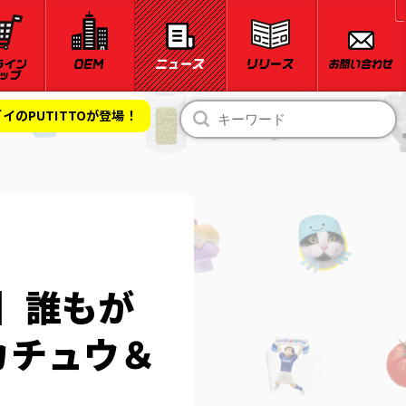
のPUTITTOが登場！
イ】誰もが
カチュウ＆