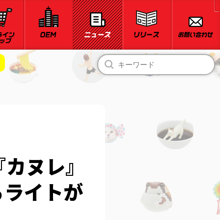
『カヌレ』
るライトが