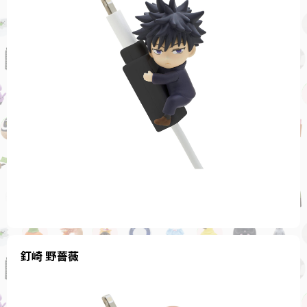
釘崎 野薔薇