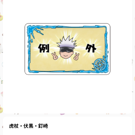
虎杖・伏黒・釘崎