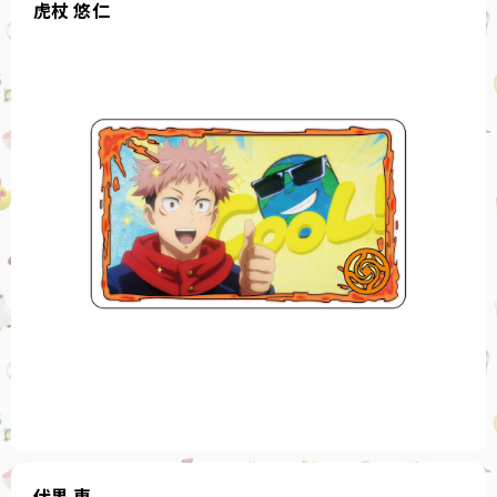
虎杖 悠仁
伏黒 恵