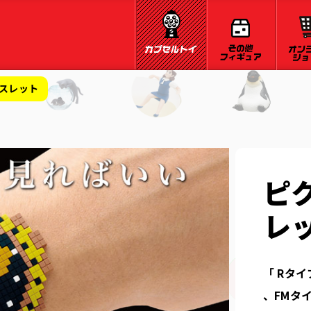
レスレット
ピ
レ
「 Rタイプ
、FMタイプ