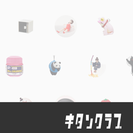
ナガノ・ちいかわ
鬼滅の刃
呪術廻戦
チェンソーマン