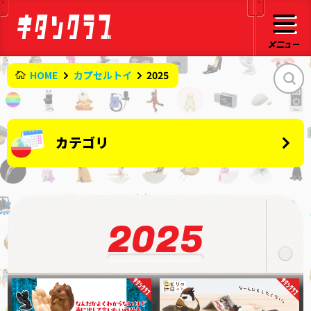
HOME
カプセルトイ
2025
オリジナル
カテゴリ
キタンクラブオリジナル
キャラクター
企業コラボ
ちいかわ
アーティスト
mofusand
2025
星のカービィ
コップのフチ子
サンリオ
PUTITTO
ムーミン