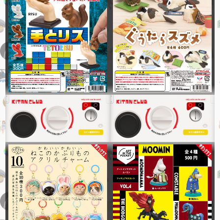
ポケモン
ねこのかぶりもの
コウペンちゃん
可愛い嘘のカワウソ
座るシリーズ
シリーズ生きる
年代別
2026
2025
2024
2023
2022