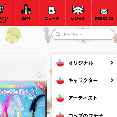
オリジナル
キタンクラブオリジナル
キャラクター
企業コラボ
ちいかわ
アーティスト
mofusand
星のカービィ
コップのフチ子