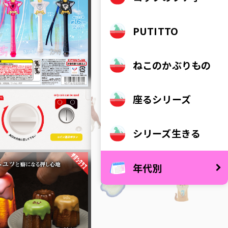
サンリオ
PUTITTO
ムーミン
ポケモン
ねこのかぶりもの
コウペンちゃん
可愛い嘘のカワウソ
座るシリーズ
シリーズ生きる
年代別
2026
2025